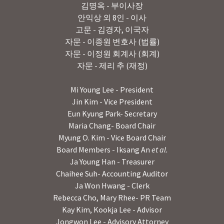
김명옥 - 부이사장
안익상 외 8인 - 이사
고문 - 김경자, 이국자
자문 - 이종원 변호사 (법률)
자문 - 이정원 회계사 (회계)
자문 - 제리 추 (재정)
Mi Young Lee - President
Jin Kim - Vice President
Eun Kyung Park- Secretary
Maria Chang- Board Chair
Myung O. Kim - Vice Board Chair
Board Members - Iksang An
et al.
Ja Young Han - Treasurer
Chaihee Suh- Accounting Auditor
Ja Won Hwang - Clerk
Rebecca Cho, Mary Rhee- PR Team
Kay Kim, Kookja Lee - Advisor
Jongwon Lee - Advisory Attorney